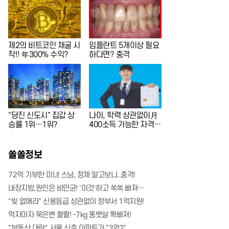
제2의 비트코인 채굴 시
임플란트 5개이상 필요
작!! 年300% 수익?
하다면? 충격
"당진 신도시" 집값 상
나이, 학력 상관없이月
승률 1위…1위?
400소득 가능한 자격
증!
쏠쏠정보
72억 기부한 미녀 스님, 정체 알고보니..충격!
내장지방,원인은 비만균! '이것'하고 쏙쏙 빠져…
"빚 없애라" 신용등급 상관없이 정부서 1억지원!
먹자마자 묵은변 콸콸! -7kg 똥뱃살 쫙빠져!
"부동산 대란" 서울 신축 아파트가 "3억?"