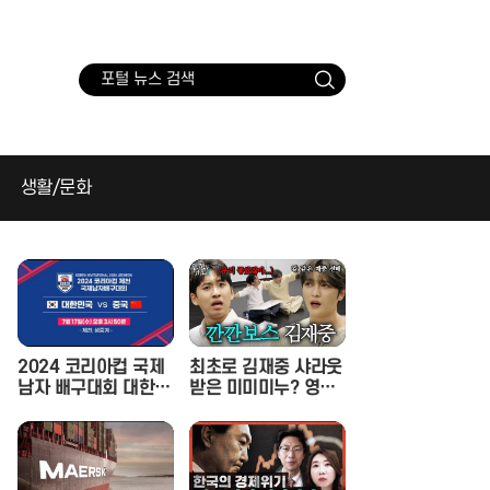
검
색
생활/문화
2024 코리아컵 국제
최초로 김재중 샤라웃
남자 배구대회 대한민
받은 미미미누? 영광
국 vs 중국
스러운 만남 속 재중
선배의 호통을 듣다. |
인기인가요 시즌2 E
P.17