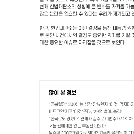
현재 헌법재판소의 성향에 큰 변화를 가져올 가능
많은 논란을 일으킬 수 있다는 우려가 제기되고 
한편, 헌법재판소는 이번 결정을 통해 대통령 권
로 본안 사건에서의 결정도 중요한 의미를 가질 
대한 중요한 이슈로 자리잡을 것으로 보인다.
많이 본 정보
"공복혈당" 300넘는 심각 당뇨환자 '이것' 먹자마자
비트코인'지고"이것"뜬다, '29억'벌어..충격!
"한국로또 망했다" 관계자 실수로 이번주 971회차 
서울 전매제한 없는 부동산 나왔다!
월수익 3000만원 가능하다!? 고수입 올리는 이 