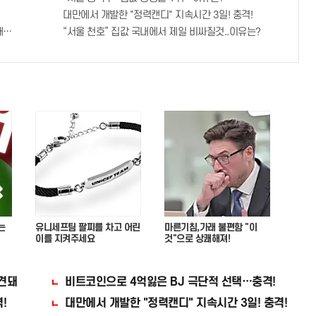
대만에서 개발한 "정력캔디" 지속시간 3일! 충격!
라!!
“서울 천호” 집값 국내에서 제일 비싸질것..이유는?
는
유니세프팀 팔찌를 차고 어린
마른기침,가래 불편함 "이
이를 지켜주세요
것"으로 상쾌해져!
견돼
비트코인으로 4억잃은 BJ 극단적 선택…충격!
!
대만에서 개발한 "정력캔디" 지속시간 3일! 충격!