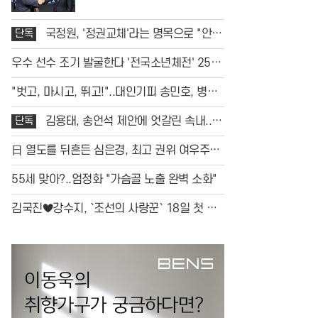
단독
국정원, '정권교체'라는 명목으로 "안보
에 구멍" 생기나?
우수 선수 조기 발굴한다 '전국소년체전' 25일
개최
"벗고, 마시고, 뛰고!"..대인기피 송민호, 병가
중 즐긴 '3대 호사'
단독
김용태, 송언석 제안에 엇갈린 속내..국
힘 ‘개혁 내전’ 조짐
日 열도를 뒤흔든 심은경, 최고 권위 여우주연
상 쾌거
55세 맞아?..엄정화 "가슴골 노출 완벽 소화"
김국진♥강수지, `조선의 사랑꾼` 18일 첫 방
송