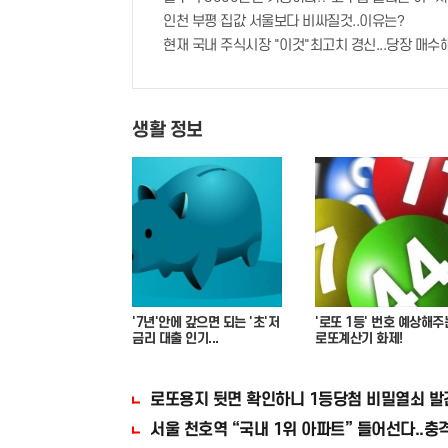
인천 부평 집값 서울보다 비싸질것..이유는?
현재 국내 주식시장 "이것"최고치 경신...당장 매수해
생활 정보
'7년'안에 갚으면 되는 '초'저
'로또 1등' 번호 예상해주
금리 대출 인기...
로또계산기 화제!
로또용지 뒷면 확인하니 1등당첨 비밀열쇠 발
서울 천호역 “국내 1위 아파트” 들어선다..충격