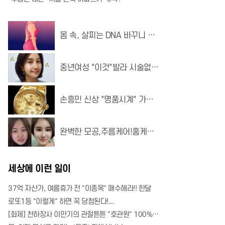
몸 속, 살찌는 DNA 바꾸니 자
면서도 살이 빠져..?
중년여성 "이것"발라 시술없는
매끈 피부 화제!
손흥민 신상 "명품시계" 가격
알고보니 "헉"!
완벽한 모공,주름케어!홈케어
~리프팅모공팩
세상에 이런 일이
37억 자산가, 여름휴가 전 "이종목" 매수해라!! 한달
로또1등 "이렇게" 하면 꼭 당첨된다!...
[화제] 천하장사 이만기의 관절튼튼 "호관원" 100%당첨 혜택 난리나!!