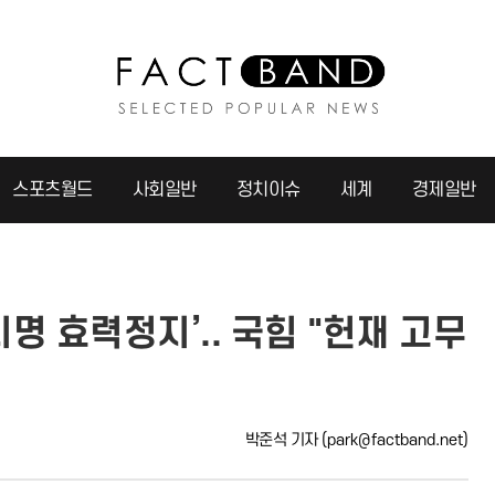
스포츠월드
사회일반
정치이슈
세계
경제일반
지명 효력정지’.. 국힘 "헌재 고무
박준석 기자
(park@factband.net)