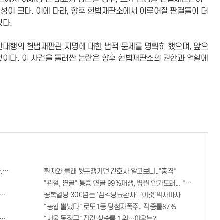
성이 크다. 이에 따라, 향후 헌법재판소에서 이루어질 판결들이 더
있다.
한대행의 헌법재판관 지명에 대한 법적 문제를 명확히 했으며, 앞으
것이다. 이 사건을 둘러싼 논란은 향후 헌법재판소의 권한과 역할에
..바로
환자와 몰래 뒷돈챙기던 간호사 알고보니.."충격"
"관절, 연골" 통증 연골 99%재생, 병원 안가도돼... "충격"
번호 6자리 공개!? 꼭 확인해라!
공복혈당 300넘는 '심각당뇨환자', '이것'먹자마자
"농협 뿔났다" 로또1등 당첨자폭주.. 적중률87%
"자격증"에 몰리는 이유 알고보니…
"서울 동작구" 집값 상승률 1위…이유는?