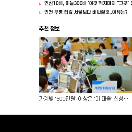
인삼10배, 마늘300배 '이것'먹자마자 "그곳" 
인천 부평 집값 서울보다 비싸질것..이유는?
추천 정보
가계빚 '500만원' 이상은 '이 대출' 신청해
라!