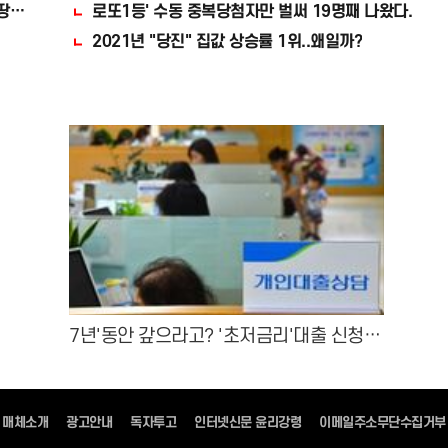
땅땅해져..헉!
로또1등' 수동 중복당첨자만 벌써 19명째 나왔다.
2021년 "당진" 집값 상승률 1위..왜일까?
7년'동안 갚으라고? '초저금리'대출 신청자
몰렸다.
매체소개
광고안내
독자투고
인터넷신문 윤리강령
이메일주소무단수집거부