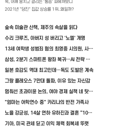
목, 어깨 뭉치고 결리는 '통증' 파헤쳐보니
2021년 "당진" 집값 상승률 1위..왜일까?
숲속 미술관 산책, 제주의 속살을 읽다
수리 크루즈, 아버지 성 버리고 '노엘' 개명
13세 여학생 성범죄 혐의 최영중 시의원, 사무
실·자택 압수수색
삼성, 2분기 스마트폰 왕좌 복귀…AI 전략 통
했다
일본 호감도 역대 최고인데…독도 도발은 계속
그랑 콜레오스 7만대 돌파, 이유 있는 자신감
멈춰선 초과이윤 논의, 여야 경제 실책 네 탓
공방
"엄마는 어학연수 중" 카리나의 반전 가족사
노을 강균성, 14살 연하 유하진과 결혼 “10월
30일 예식”
기아, 미국 관세 딛고 이익 체력 회복세 뚜렷