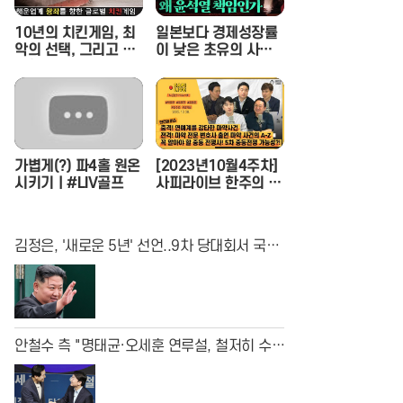
10년의 치킨게임, 최
일본보다 경제성장률
악의 선택, 그리고 한
이 낮은 초유의 사태,
진해운의 파산
왜 윤석열 책임인가
(이상민 나라살림연구
소 수석연구위원) - 정
혜림의 시사페이스타
임 EP.1
가볍게(?) 파4홀 원온
[2023년10월4주차]
시키기ㅣ#LIV골프
사피라이브 한주의 이
슈 몰아보기 | 사피라
이브
김정은, '새로운 5년' 선언..9차 당대회서 국방
구상 공개
안철수 측 "명태균·오세훈 연루설, 철저히 수사
해야"