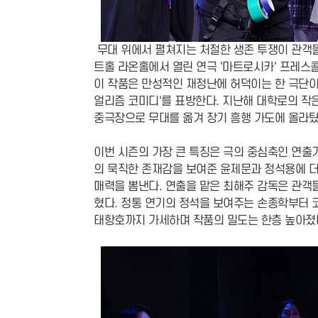
무대 위에서 펼쳐지는 처절한 생존 투쟁이 관객들
트홀 라온홀에서 열린 연극 '마트로시카' 프레스
이 작품은 만성적인 재정난에 허덕이는 한 극단이
얼리즘 코미디'를 표방한다. 지난해 대학로의 작
중극장으로 무대를 옮겨 장기 흥행 가도에 올라탔
이번 시즌의 가장 큰 특징은 극의 중심축인 연출가
의 묵직한 존재감을 보여준 윤제문과 정석용에 더
매력을 뽐낸다. 연출을 맡은 최해주 감독은 관
혔다. 정통 연기의 정석을 보여주는 손종학부터 
태항호까지 가세하며 작품의 밀도는 한층 높아졌