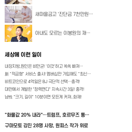
고 암보험 출시
새마을금고 '진단금 7천만원'
비갱신 암보험 출시
아내도 모르는 이봉원의 재산..
과연 얼마?
세상에 이런 일이
내장지방,원인은 비만균! '이것'하고 쏙쏙 빠져…
新 "적금형" 서비스 출시! 멤버십만 가입해도 "최신가전" 선착순 100% 무료 경품지원!!
비트코인으로 4억잃은 BJ 극단적 선택…충격!
대만에서 개발한 "정력캔디" 지속시간 3일! 충격!
남性 "크기, 길이" 10분이면 모든게 커져..화제!
"화물값 20% 내라"…트럼프, 호르무즈 통항
료 폭탄
구마모토 강진 28명 사망, 원피스 작가 위로