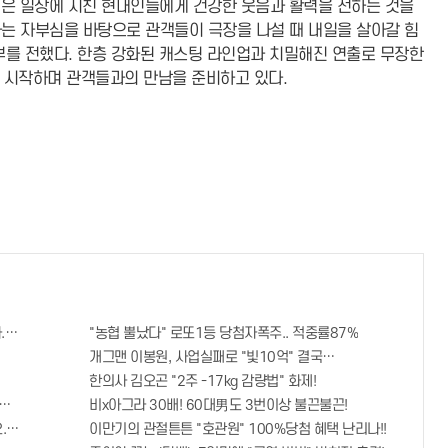
연은 일상에 지친 현대인들에게 건강한 웃음과 활력을 전하는 것을
는 자부심을 바탕으로 관객들이 극장을 나설 때 내일을 살아갈 힘
부를 전했다. 한층 강화된 캐스팅 라인업과 치밀해진 연출로 무장한
 시작하며 관객들과의 만남을 준비하고 있다.
..바로
"농협 뿔났다" 로또1등 당첨자폭주.. 적중률87%
개그맨 이봉원, 사업실패로 "빛10억" 결국…
한의사 김오곤 "2주 -17kg 감량법" 화제!
번호 6자리 공개!? 꼭 확인해라!
비x아그라 30배! 60대男도 3번이상 불끈불끈!
. 간단치료법 나왔다!
이만기의 관절튼튼 "호관원" 100%당첨 혜택 난리나!!