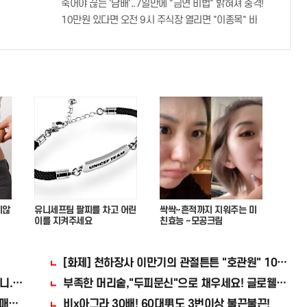
죽어야 끊는 '담배'..7일만에 "금연 비법" 밝혀져 충격!
10만원 있다면 오전 9시 주식장 열리면 "이종목" 바
지않
유니세프팀 팔찌를 차고 어린
싹싹~흔적까지 지워주는 미
이를 지켜주세요
친효능 ~모공크림
[화제] 천하장사 이만기의 관절튼튼 "호관원" 100%당첨
니..충격!
부족한 머리숱,"두피문신"으로 채우세요! 글로웰의원 의)
매수해라!!
비x아그라 30배! 60대男도 3번이상 불끈불끈!