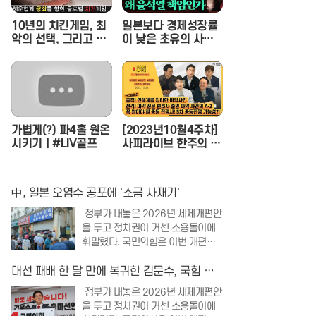
10년의 치킨게임, 최
일본보다 경제성장률
악의 선택, 그리고 한
이 낮은 초유의 사태,
진해운의 파산
왜 윤석열 책임인가
(이상민 나라살림연구
소 수석연구위원) - 정
혜림의 시사페이스타
임 EP.1
가볍게(?) 파4홀 원온
[2023년10월4주차]
시키기ㅣ#LIV골프
사피라이브 한주의 이
슈 몰아보기 | 사피라
이브
中, 일본 오염수 공포에 '소금 사재기'
정부가 내놓은 2026년 세제개편안
을 두고 정치권이 거센 소용돌이에
휘말렸다. 국민의힘은 이번 개편안
이 공정과세라는 허울을 썼을 뿐, 실
상은 국민의 재산을 무분별하게 뺏
대선 패배 한 달 만에 복귀한 김문수, 국힘 당
어가는 조세 강탈에 불과하다며 강
권 노린다
정부가 내놓은 2026년 세제개편안
력한 비판의 목소리를 높였다. 특히
을 두고 정치권이 거센 소용돌이에
부동산 보유세 인상과 저출생 대응