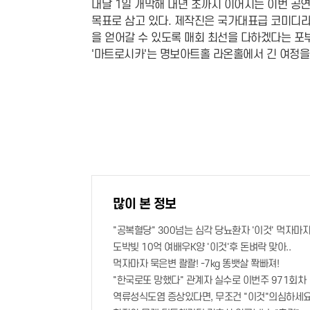
내달 1일 개막해 내년 초까지 이어지는 이번 공
목표로 삼고 있다. 제작진은 국가대표급 코미디라
을 얻어갈 수 있도록 매회 최선을 다하겠다는 포
'마트로시카'는 명보아트홀 라온홀에서 긴 여정을
많이 본 정보
"공복혈당" 300넘는 심각 당뇨환자 '이것' 먹자마자
도박빚 10억 여배우K양 '이것'후 돈벼락 맞아..
먹자마자 묵은변 콸콸! -7kg 똥뱃살 쫙빠져!
"한국로또 망했다" 관계자 실수로 이번주 971회차 
역류성식도염 증상있다면, 무조건 "이것"의심하세요