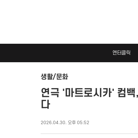
엔터클릭
생활/문화
연극 '마트로시카' 컴백
다
2026.04.30. 오후 05:52