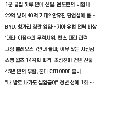
1군 콜업 하루 만에 선발, 윤도현의 시험대
22억 넣어 40억 기대? 안유진 당첨설에 불붙
은 ‘로또 청약’
BYD, 헝가리 장관 영입…기아 유럽 전략 비상
'대타' 이정후의 무력시위, 펜스 때린 괴력
그랑 콜레오스 7만대 돌파, 이유 있는 자신감
쇼팽 왈츠 14곡의 파격, 조성진이 건넨 선물
45년 만의 부활, 혼다 CB1000F 출시
"내 발로 나가도 실업급여" 청년 생애 1회 지
급