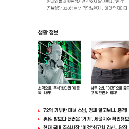
환자와 몰래 뒷돈챙기던 간호사 알고보니.."충격"
공복혈당 300넘는 '심각당뇨환자', '이것'먹자마자
생활 정보
소액으로 '주식'한다면 '이종
하루 2번, "이것"으로 굶
목' 사라!
고 먹으면서 빼자!
72억 기부한 미녀 스님, 정체 알고보니..충격!
男性 발보다 더러운 '거기', 세균지수 확인해보
현재 국내 주식시장 "이것"최고치 경신...당장 