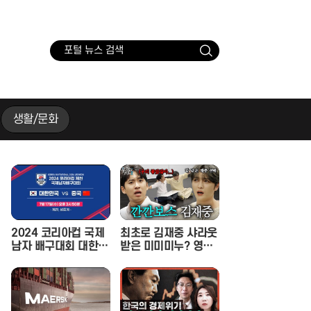
검
색
생활/문화
2024 코리아컵 국제
최초로 김재중 샤라웃
남자 배구대회 대한민
받은 미미미누? 영광
국 vs 중국
스러운 만남 속 재중
선배의 호통을 듣다. |
인기인가요 시즌2 E
P.17