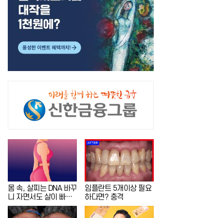
몸 속, 살찌는 DNA 바꾸
임플란트 5개이상 필요
니 자면서도 살이 빠
하다면? 충격
져..?