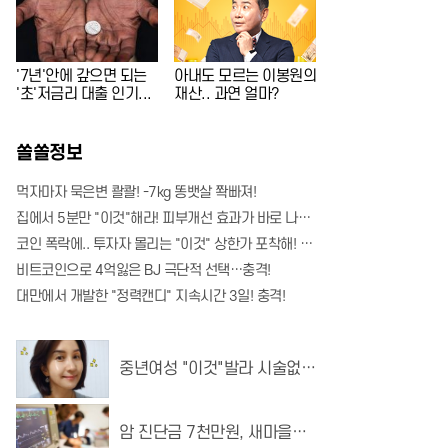
'7년'안에 갚으면 되는
아내도 모르는 이봉원의
'초'저금리 대출 인기...
재산.. 과연 얼마?
쏠쏠정보
먹자마자 묵은변 콸콸! -7kg 똥뱃살 쫙빠져!
집에서 5분만 "이것"해라! 피부개선 효과가 바로 나타난다!!
코인 폭락에.. 투자자 몰리는 "이것" 상한가 포착해! 미리 투자..
비트코인으로 4억잃은 BJ 극단적 선택…충격!
대만에서 개발한 "정력캔디" 지속시간 3일! 충격!
중년여성 "이것"발라 시술없는
매끈 피부 화제!
암 진단금 7천만원, 새마을금