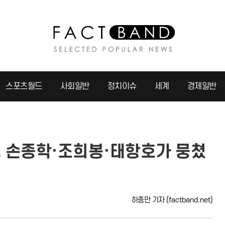
스포츠월드
사회일반
정치이슈
세계
경제일반
, 손종학·조희봉·태항호가 뭉쳤
하종만 기자
(factband.net)