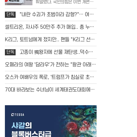
휘말렸다. 국민의힘은 이번 개편안
세액공제 폐지 등 민생과 직결된 항
이 공정과세라는 허울을 썼을 뿐, 실
목들이
상은 국민의 재산을 무분별하게 뺏
단독
"내란 수괴가 초범이라 감형?"… 여권,
어가는 조세 강탈에 불과하다며 강
사법부와 '전면전' 선포
력한 비판의 목소리를 높였다. 특히
셀트리온, 자사주 50만주 추가 매입.. 총 누적
부동산 보유세 인상과 저출생 대응
2500억
세액공제 폐지 등 민생과 직결된 항
K리그, 토트넘에게 졌지만.. 팬들 "K리그 선수
목들이
의 매력 알게 됐다"
단독
고종이 獨왕자에 선물 재탄생..덕수궁
전시
오페라의 여왕 '담라우'가 전하는 "왕관 아래
영혼과 아픔"
오스카 여배우의 폭로, '트럼프가 침실로 초대
했다'...27년 만에 밝혀진 충격 스캔들
70대 바라보는 수녀님이 세계태권도대회에서
'금메달'