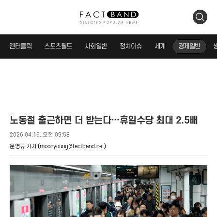
검
색
엔터클릭
스포츠월드
사회일반
정치이슈
세계
경제일반
노동절 출근하면 더 받는다…휴일수당 최대 2.5배
2026.04.16. 오전 09:58
문영규 기자
(moonyoung@factband.net)