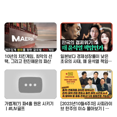
기인가요 시즌2 EP.17
10년의 치킨게임, 최악의 선
일본보다 경제성장률이 낮은
택, 그리고 한진해운의 파산
초유의 사태, 왜 윤석열 책임인
가 (이상민 나라살림연구소 수
석연구위원) - 정혜림의 시사페
이스타임 EP.1
가볍게(?) 파4홀 원온 시키기
[2023년10월4주차] 사피라이
ㅣ#LIV골프
브 한주의 이슈 몰아보기 | 사
피라이브