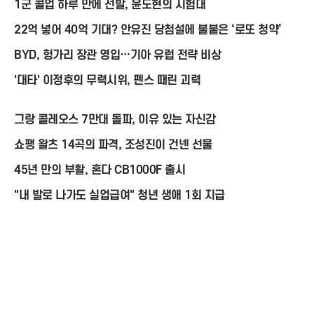
1군 콜업 하루 만에 선발, 윤도현의 시험대
22억 넣어 40억 기대? 안유진 당첨설에 불붙은 ‘로또 청약’
BYD, 헝가리 장관 영입…기아 유럽 전략 비상
'대타' 이정후의 무력시위, 펜스 때린 괴력
그랑 콜레오스 7만대 돌파, 이유 있는 자신감
쇼팽 왈츠 14곡의 파격, 조성진이 건넨 선물
45년 만의 부활, 혼다 CB1000F 출시
"내 발로 나가도 실업급여" 청년 생애 1회 지급