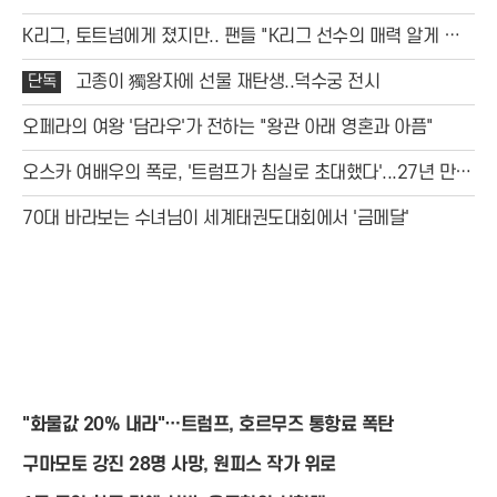
K리그, 토트넘에게 졌지만.. 팬들 "K리그 선수의 매력 알게 됐
다"
단독
고종이 獨왕자에 선물 재탄생..덕수궁 전시
오페라의 여왕 '담라우'가 전하는 "왕관 아래 영혼과 아픔"
오스카 여배우의 폭로, '트럼프가 침실로 초대했다'...27년 만에
밝혀진 충격 스캔들
70대 바라보는 수녀님이 세계태권도대회에서 '금메달'
"화물값 20% 내라"…트럼프, 호르무즈 통항료 폭탄
구마모토 강진 28명 사망, 원피스 작가 위로