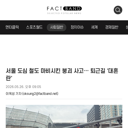
검
색
엔터클릭
스포츠월드
사회일반
정치이슈
세계
경제일반
서울 도심 철도 마비시킨 붕괴 사고… 퇴근길 '대혼
란'
2026.05.26. 오후 09:05
이옥성 기자
(oksung2@factband.net)