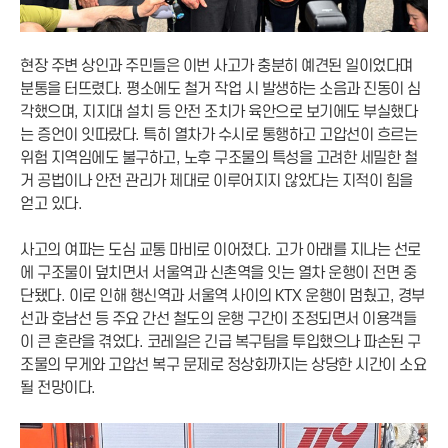
현장 주변 상인과 주민들은 이번 사고가 충분히 예견된 일이었다며
분통을 터뜨렸다. 평소에도 철거 작업 시 발생하는 소음과 진동이 심
각했으며, 지지대 설치 등 안전 조치가 육안으로 보기에도 부실했다
는 증언이 잇따랐다. 특히 열차가 수시로 통행하고 고압선이 흐르는
위험 지역임에도 불구하고, 노후 구조물의 특성을 고려한 세밀한 철
거 공법이나 안전 관리가 제대로 이루어지지 않았다는 지적이 힘을
얻고 있다.
사고의 여파는 도심 교통 마비로 이어졌다. 고가 아래를 지나는 선로
에 구조물이 덮치면서 서울역과 신촌역을 잇는 열차 운행이 전면 중
단됐다. 이로 인해 행신역과 서울역 사이의 KTX 운행이 멈췄고, 경부
선과 호남선 등 주요 간선 철도의 운행 구간이 조정되면서 이용객들
이 큰 혼란을 겪었다. 코레일은 긴급 복구팀을 투입했으나 파손된 구
조물의 무게와 고압선 복구 문제로 정상화까지는 상당한 시간이 소요
될 전망이다.