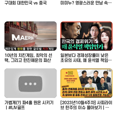
구대회 대한민국 vs 중국
미미누? 영광스러운 만남 속
재중 선배의 호통을 듣다. | 인
기인가요 시즌2 EP.17
10년의 치킨게임, 최악의 선
일본보다 경제성장률이 낮은
택, 그리고 한진해운의 파산
초유의 사태, 왜 윤석열 책임인
가 (이상민 나라살림연구소 수
석연구위원) - 정혜림의 시사페
이스타임 EP.1
가볍게(?) 파4홀 원온 시키기
[2023년10월4주차] 사피라이
ㅣ#LIV골프
브 한주의 이슈 몰아보기 | 사
피라이브