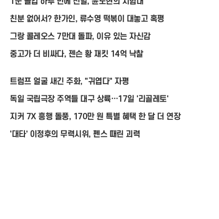
1군 콜업 하루 만에 선발, 윤도현의 시험대
친분 없어서? 한가인, 류수영 떡볶이 대놓고 혹평
그랑 콜레오스 7만대 돌파, 이유 있는 자신감
중고가 더 비싸다, 젠슨 황 재킷 14억 낙찰
트럼프 얼굴 새긴 주화, "귀엽다" 자평
독일 국립극장 주역들 대구 상륙…17일 '리골레토'
지커 7X 흥행 돌풍, 170만 원 특별 혜택 한 달 더 연장
'대타' 이정후의 무력시위, 펜스 때린 괴력