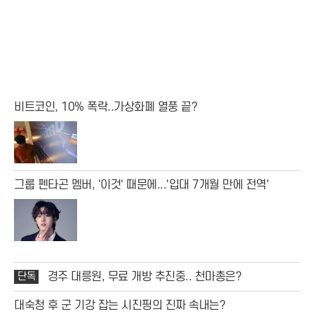
비트코인, 10% 폭락..가상화폐 열풍 끝?
그룹 펜타곤 멤버, '이것' 때문에...'입대 7개월 만에 전역'
단독
경주 대릉원, 무료 개방 추진중.. 천마총은?
대숙청 후 군 기강 잡는 시진핑의 진짜 속내는?