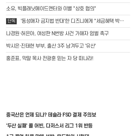
소유, 빅플래닛메이드엔터와 이별 "상호 협의"
단독
'동성애자 금지법 반대'한 디즈니에게 "세금혜택 박
탈"한다
나경원·허은아, 여성판 N번방 사건 가해자 엄벌 촉구
박시은·진태현 부부, 출산 3주 남겨두고 '유산'
홍준표, 막말 목사 전광훈 믿는 자 당 떠나라!
중국산은 언제 되나? 테슬라 FSD 결제 주의보
'두산 실패' 콜 어빈, 다저스서 리그 1위 반등