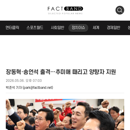
검
색
엔터클릭
스포츠월드
사회일반
정치이슈
세계
경제일반
장동혁·송언석 출격…추미애 때리고 양향자 지원
2026.05.06. 오후 07:03
박준석 기자
(park@factband.net)