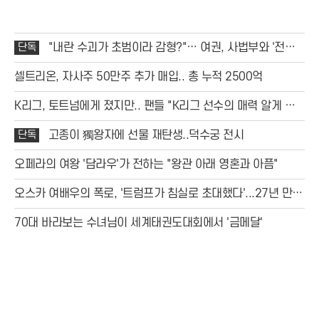
단독
"내란 수괴가 초범이라 감형?"… 여권, 사법부와 '전면
전' 선포
셀트리온, 자사주 50만주 추가 매입.. 총 누적 2500억
K리그, 토트넘에게 졌지만.. 팬들 "K리그 선수의 매력 알게 됐
다"
단독
고종이 獨왕자에 선물 재탄생..덕수궁 전시
오페라의 여왕 '담라우'가 전하는 "왕관 아래 영혼과 아픔"
오스카 여배우의 폭로, '트럼프가 침실로 초대했다'...27년 만에
밝혀진 충격 스캔들
70대 바라보는 수녀님이 세계태권도대회에서 '금메달'