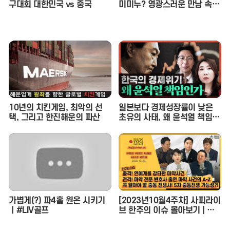
구대회 대한민국 vs 중국
미미누? 영광스러운 만남 속
재중 선배의 호통을 듣다. | 인
기인가요 시즌2 EP.17
10년의 치킨게임, 최악의 선
일본보다 경제성장률이 낮은
택, 그리고 한진해운의 파산
초유의 사태, 왜 윤석열 책임인
가 (이상민 나라살림연구소 수
석연구위원) - 정혜림의 시사페
이스타임 EP.1
가볍게(?) 파4홀 원온 시키기
[2023년10월4주차] 사피라이
ㅣ#LIV골프
브 한주의 이슈 몰아보기 | 사
피라이브