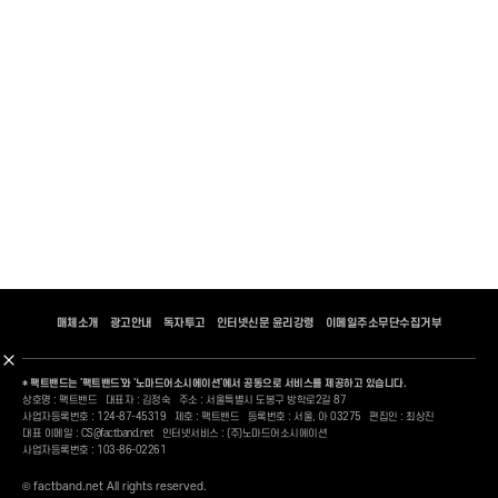
매체소개
광고안내
독자투고
인터넷신문 윤리강령
이메일주소무단수집거부
* 팩트밴드는 '팩트밴드'와 '노마드어소시에이션'에서 공동으로 서비스를 제공하고 있습니다.
상호명 : 팩트밴드
대표자 : 김정숙
주소 : 서울특별시 도봉구 방학로2길 87
사업자등록번호 : 124-87-45319
제호 : 팩트밴드
등록번호 : 서울, 아 03275
편집인 : 최상진
대표 이메일 : CS@factband.net
인터넷서비스 : (주)노마드어소시에이션
사업자등록번호 : 103-86-02261
© factband.net All rights reserved.