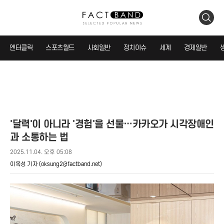
검
색
엔터클릭
스포츠월드
사회일반
정치이슈
세계
경제일반
'달력'이 아니라 '경험'을 선물…카카오가 시각장애인
과 소통하는 법
2025.11.04. 오후 05:08
이옥성 기자
(oksung2@factband.net)