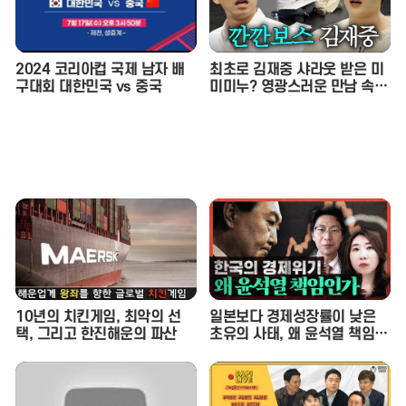
2024 코리아컵 국제 남자 배
최초로 김재중 샤라웃 받은 미
구대회 대한민국 vs 중국
미미누? 영광스러운 만남 속
재중 선배의 호통을 듣다. | 인
기인가요 시즌2 EP.17
10년의 치킨게임, 최악의 선
일본보다 경제성장률이 낮은
택, 그리고 한진해운의 파산
초유의 사태, 왜 윤석열 책임인
가 (이상민 나라살림연구소 수
석연구위원) - 정혜림의 시사페
이스타임 EP.1