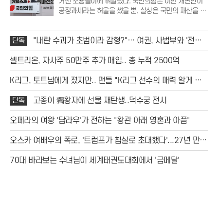
거센 소용돌이에 휘말렸다. 국민의힘은 이번 개편안이
공정과세라는 허울을 썼을 뿐, 실상은 국민의 재산을 무
분별하게 뺏어가는 조세 강탈에 불과하다며 강력한 비
판의 목소리를 높였다. 특히 부동산 보유세 인상과 저출
생 대응 세액공제 폐지 등 민생과 직결된 항목들이
단독
"내란 수괴가 초범이라 감형?"… 여권, 사법부와 '전면
전' 선포
셀트리온, 자사주 50만주 추가 매입.. 총 누적 2500억
K리그, 토트넘에게 졌지만.. 팬들 "K리그 선수의 매력 알게 됐
다"
단독
고종이 獨왕자에 선물 재탄생..덕수궁 전시
오페라의 여왕 '담라우'가 전하는 "왕관 아래 영혼과 아픔"
오스카 여배우의 폭로, '트럼프가 침실로 초대했다'...27년 만에
밝혀진 충격 스캔들
70대 바라보는 수녀님이 세계태권도대회에서 '금메달'