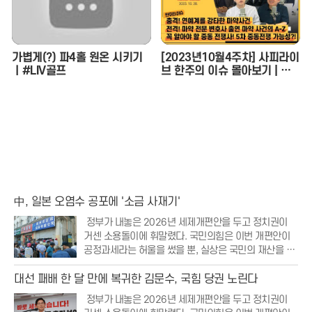
가볍게(?) 파4홀 원온 시키기
[2023년10월4주차] 사피라이
ㅣ#LIV골프
브 한주의 이슈 몰아보기 | 사
피라이브
中, 일본 오염수 공포에 '소금 사재기'
정부가 내놓은 2026년 세제개편안을 두고 정치권이
거센 소용돌이에 휘말렸다. 국민의힘은 이번 개편안이
공정과세라는 허울을 썼을 뿐, 실상은 국민의 재산을 무
분별하게 뺏어가는 조세 강탈에 불과하다며 강력한 비
판의 목소리를 높였다. 특히 부동산 보유세 인상과 저출
대선 패배 한 달 만에 복귀한 김문수, 국힘 당권 노린다
생 대응 세액공제 폐지 등 민생과 직결된 항목들이
정부가 내놓은 2026년 세제개편안을 두고 정치권이