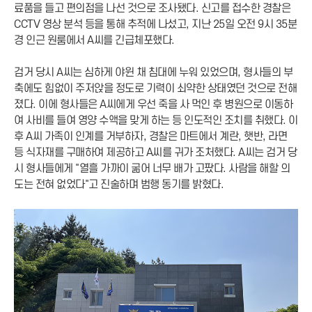
료품을 들고 편의점을 나선 것으로 조사됐다. 신고를 접수한 경찰은
CCTV 영상 분석 등을 통해 추적에 나섰고, 지난 25일 오전 9시 35분
경 인근 원룸에서 A씨를 긴급체포했다.
검거 당시 A씨는 심하게 야윈 채 침대에 누워 있었으며, 형사들의 부
축에도 힘없이 주저앉을 정도로 기력이 쇠약한 상태였던 것으로 전해
졌다. 이에 형사들은 A씨에게 우선 죽을 사 먹인 후 병원으로 이동하
여 사비를 들여 영양 수액을 맞게 하는 등 인도적인 조치를 취했다. 이
후 A씨 가족이 인계를 거부하자, 경찰은 마트에서 계란, 햇반, 라면
등 식자재를 구매하여 제공하고 A씨를 귀가 조처했다. A씨는 검거 당
시 형사들에게 "열흘 가까이 굶어 너무 배가 고팠다. 사람을 해할 의
도는 전혀 없었다"고 진술하며 범행 동기를 밝혔다.