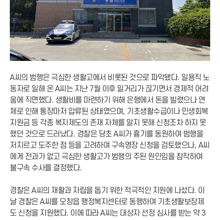
A씨의 범행은 극심한 생활고에서 비롯된 것으로 파악됐다. 일용직 노
동자로 일해 온 A씨는 지난 7월 이후 일거리가 끊기면서 경제적 어려
움에 직면했다. 생활비를 마련하기 위해 은행에서 돈을 빌렸으나 연
체로 인해 통장마저 압류된 상태였으며, 기초생활수급이나 민생회복
지원금 등 각종 복지제도의 존재 자체를 알지 못해 신청조차 하지 못
했던 것으로 드러났다. 경찰은 당초 A씨가 흉기를 동원하여 범행을
저지르고 도주한 점 등을 고려하여 구속영장 신청을 검토했으나, A씨
에게 전과가 없고 극심한 생활고가 범행의 주된 원인임을 참작하여
불구속 수사를 결정했다.
경찰은 A씨의 재활과 자립을 돕기 위한 적극적인 지원에 나섰다. 이
날 경찰은 A씨를 오창읍 행정복지센터로 동행하여 기초생활보장제
도 신청을 지원했다. 이에 따라 A씨는 대상자 선정 심사를 받는 약 3