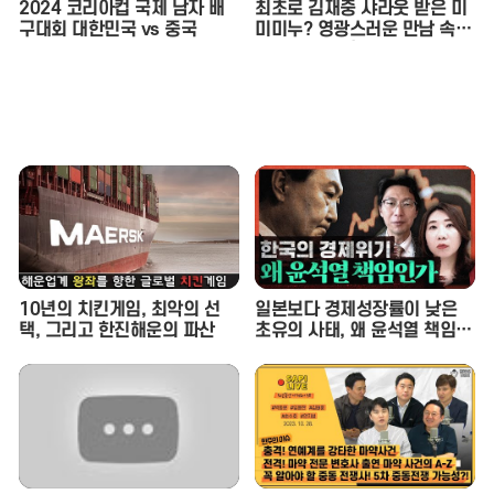
2024 코리아컵 국제 남자 배
최초로 김재중 샤라웃 받은 미
구대회 대한민국 vs 중국
미미누? 영광스러운 만남 속
재중 선배의 호통을 듣다. | 인
기인가요 시즌2 EP.17
10년의 치킨게임, 최악의 선
일본보다 경제성장률이 낮은
택, 그리고 한진해운의 파산
초유의 사태, 왜 윤석열 책임인
가 (이상민 나라살림연구소 수
석연구위원) - 정혜림의 시사페
이스타임 EP.1