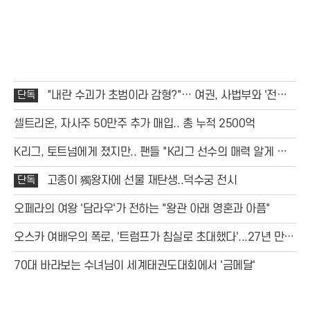
생 대응 세액공제 폐지 등 민생과 직결된 항목들이
단독
"내란 수괴가 초범이라 감형?"… 여권, 사법부와 '전면
전' 선포
셀트리온, 자사주 50만주 추가 매입.. 총 누적 2500억
K리그, 토트넘에게 졌지만.. 팬들 "K리그 선수의 매력 알게 됐
다"
단독
고종이 獨왕자에 선물 재탄생..덕수궁 전시
오페라의 여왕 '담라우'가 전하는 "왕관 아래 영혼과 아픔"
오스카 여배우의 폭로, '트럼프가 침실로 초대했다'...27년 만에
밝혀진 충격 스캔들
70대 바라보는 수녀님이 세계태권도대회에서 '금메달'