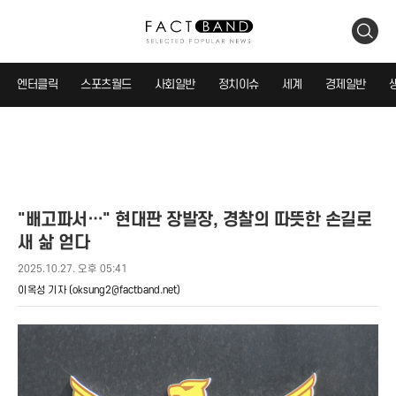
검
색
엔터클릭
스포츠월드
사회일반
정치이슈
세계
경제일반
"배고파서…" 현대판 장발장, 경찰의 따뜻한 손길로
새 삶 얻다
2025.10.27. 오후 05:41
이옥성 기자
(oksung2@factband.net)