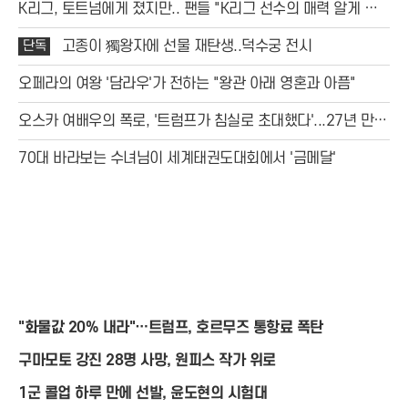
K리그, 토트넘에게 졌지만.. 팬들 "K리그 선수의 매력 알게 됐
다"
단독
고종이 獨왕자에 선물 재탄생..덕수궁 전시
오페라의 여왕 '담라우'가 전하는 "왕관 아래 영혼과 아픔"
오스카 여배우의 폭로, '트럼프가 침실로 초대했다'...27년 만에
밝혀진 충격 스캔들
70대 바라보는 수녀님이 세계태권도대회에서 '금메달'
"화물값 20% 내라"…트럼프, 호르무즈 통항료 폭탄
구마모토 강진 28명 사망, 원피스 작가 위로
1군 콜업 하루 만에 선발, 윤도현의 시험대