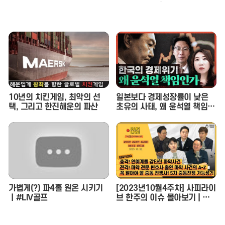
재중 선배의 호통을 듣다. | 인
기인가요 시즌2 EP.17
10년의 치킨게임, 최악의 선
일본보다 경제성장률이 낮은
택, 그리고 한진해운의 파산
초유의 사태, 왜 윤석열 책임인
가 (이상민 나라살림연구소 수
석연구위원) - 정혜림의 시사페
이스타임 EP.1
가볍게(?) 파4홀 원온 시키기
[2023년10월4주차] 사피라이
ㅣ#LIV골프
브 한주의 이슈 몰아보기 | 사
피라이브