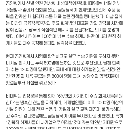
공인회계사 선발 인원 정상화 비상대책위원회(비대위)는 14일 정부
서울청사 앞에서 집회를 열고, 금융당국이 회계법인의 실제 수용 능
력을 간과한 채 합격자 수를 대폭 늘린 정책을 맹비난했다. 이날 집회
는 이찬진 금융감독원장과 주요 회계법인 대표들 간의 간담회 시간에
맞춰 진행돼, 당국에 직접적인 메시지를 전달하려는 의지를 분명히
했다. 이번 시위에는 100명이 넘는 수습 회계사뿐만 아니라 현직 회
계사들도 다수 동참해 문제의 심각성을 더했다.
현재 공인회계사 시험에 합격하고도 실무 수습 기관을 구하지 못한
미지정 회계사는 누적 600명에 달하는 것으로 추산된다. 올해 합격
자 수는 1200명에 달했지만, 국내 4대 대형 회계법인(삼일·삼정·안
진·한영)의 채용 규모는 총 800여 명에 그쳐, 상당수의 합격자들이
첫걸음부터 좌절을 겪고 있다.
비대위는 입장문을 통해 현재 "6%만의 사기업이 수습 회계사들을 원
한다"는 냉혹한 현실을 지적하며, 회계법인들이 이미 1000명 이상의
선발 인원에 대해 전원 수용 및 양질의 실무 교육 제공이 불가능하다
고 수차례 경고했음에도 금융당국이 이를 무시했다고 비판했다. 특히
"경력직 회계사들이 사기업으로 이직할 것이라는 막연한 기대만으로