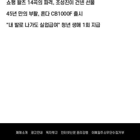
쇼팽 왈츠 14곡의 파격, 조성진이 건넨 선물
45년 만의 부활, 혼다 CB1000F 출시
"내 발로 나가도 실업급여" 청년 생애 1회 지급
매체소개
광고안내
독자투고
인터넷신문 윤리강령
이메일주소무단수집거부