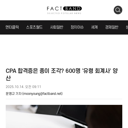
검
색
엔터클릭
스포츠월드
사회일반
정치이슈
세계
경제일반
CPA 합격증은 종이 조각? 600명 '유령 회계사' 양
산
2025.10.14. 오전 09:11
문영규 기자
(moonyoung@factband.net)