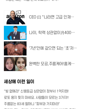
CEO 曰 "나라면 고급 인재를
배달하겠다"
나이, 학력 상관없이月400소
득 가능한 자격증!
'7년'안에 갚으면 되는 '초'저금
리 대출 인기...
완벽한 모공,주름케어!홈케어
~리프팅모공팩
세상에 이런 일이
"빚 없애라" 신용등급 상관없이 정부서 1억지원!
로또 용지 찢지 마세요. 사람들이 모르는 3가지!!
주름없는 83세 할머니 "피부과 가지마라"