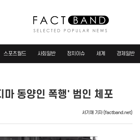
스포츠월드
사회일반
정치이슈
세계
경제일반
마 동양인 폭행' 범인 체포
서기채 기자
(factband.net)