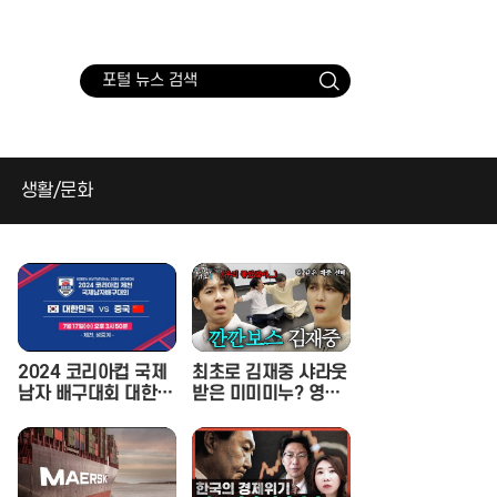
검
색
생활/문화
2024 코리아컵 국제
최초로 김재중 샤라웃
남자 배구대회 대한민
받은 미미미누? 영광
국 vs 중국
스러운 만남 속 재중
선배의 호통을 듣다. |
인기인가요 시즌2 E
P.17