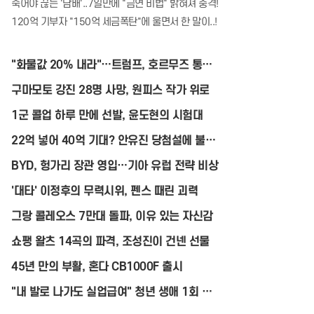
죽어야 끊는 '담배'..7일만에 "금연 비법" 밝혀져 충격!
120억 기부자 "150억 세금폭탄"에 울면서 한 말이..!
"화물값 20% 내라"…트럼프, 호르무즈 통항
료 폭탄
구마모토 강진 28명 사망, 원피스 작가 위로
1군 콜업 하루 만에 선발, 윤도현의 시험대
22억 넣어 40억 기대? 안유진 당첨설에 불붙
은 ‘로또 청약’
BYD, 헝가리 장관 영입…기아 유럽 전략 비상
'대타' 이정후의 무력시위, 펜스 때린 괴력
그랑 콜레오스 7만대 돌파, 이유 있는 자신감
쇼팽 왈츠 14곡의 파격, 조성진이 건넨 선물
45년 만의 부활, 혼다 CB1000F 출시
"내 발로 나가도 실업급여" 청년 생애 1회 지
급