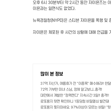
오후 6시 30분부터 약 2시간 동안 자이욘즈는 
이욘과는 일면식도 없었다.
뉴욕경찰청(NYPD)은 스티븐 자이욘을 폭행 및 
자이욘은 체포된 후 사건의 상황에 대해 언급을 
많이 본 정보
37억 자산가, 여름휴가 전 "이종목" 매수해라!! 한달
72억 기부한 미녀 스님, 정체 알고보니..충격!
대만에서 개발한 "정력캔디" 지속시간 3일!! 충격!!
로또용지 뒷면 확인하니 1등당첨 비밀열쇠 발견돼
로또용지 찢지마세요. 97%이상이 모르는 비밀! "뒷