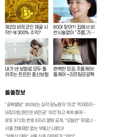
!
제2의 비트코인 채굴 시
60대 맞아?! 집에서 비
작!! 年300% 수익?
싼시술없이 "주름,기미"
싹~지워준 '이것'!
내가 낸 보험료 모두 돌
완벽한 모공,주름케어!
려주는 든든한 종신보험
홈케어 ~리프팅모공팩
쏠쏠정보
"공복혈당" 300넘는 심각 당뇨환자 '이것' 먹자마자..바로
내장지방,원인은 비만균! '이것'하고 쏙쏙 빠져…
로또 972회 번호 6자리 몽땅 공개, "오늘만" 무료니까 꼭 오늘 확인하세요.
서울 전매제한 없는 부동산 나왔다!
"부동산 대란" 서울 신축 아파트가 "3억?"