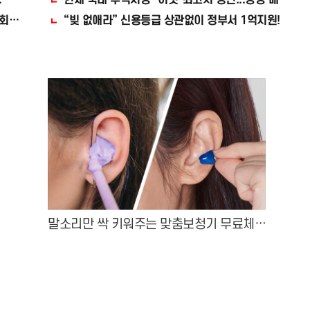
.
현재 국내 주식시장 "이것"최고치 경신...당장 매수해라!
회차 번호 6자리 공개!? 꼭 확인해라!
“빚 없애라” 신용등급 상관없이 정부서 1억지원!
말소리만 싹 키워주는 맞춤보청기 무료체험
지원자모집