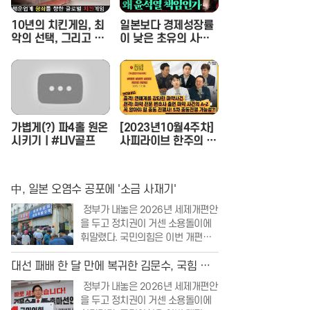
10년의 치킨게임, 최
일본보다 경제성장률
악의 선택, 그리고 한
이 낮은 초유의 사태,
진해운의 파산
왜 윤석열 책임인가
(이상민 나라살림연구
소 수석연구위원) - 정
혜림의 시사페이스타
임 EP.1
가볍게(?) 파4홀 원온
[2023년10월4주차]
시키기ㅣ#LIV골프
사피라이브 한주의 이
슈 몰아보기 | 사피라
이브
中, 일본 오염수 공포에 '소금 사재기'
정부가 내놓은 2026년 세제개편안
을 두고 정치권이 거센 소용돌이에
휘말렸다. 국민의힘은 이번 개편안
이 공정과세라는 허울을 썼을 뿐, 실
상은 국민의 재산을 무분별하게 뺏
대선 패배 한 달 만에 복귀한 김문수, 국힘 당
어가는 조세 강탈에 불과하다며 강
권 노린다
정부가 내놓은 2026년 세제개편안
력한 비판의 목소리를 높였다. 특히
을 두고 정치권이 거센 소용돌이에
부동산 보유세 인상과 저출생 대응