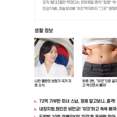
오직 왕(王)들만 먹었다는 천하제일 명약 "침향" 싹쓰
인삼10배, 마늘300배 '이것'먹자마자 "그곳" 땅땅해
생활 정보
나만 몰랐던 보청기 국가 지
하루 2번, "이것"으로 굶
원 소식
고 먹으면서 빼자!
72억 기부한 미녀 스님, 정체 알고보니..충격!
내장지방,원인은 비만균! '이것'하고 쏙쏙 빠