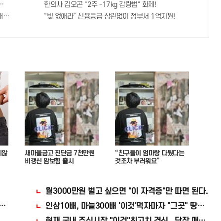
리 완판!! 왜 난리났나 봤더니..경악!
한의사 김오곤 "2주 -17kg 감량법" 화제!
져..헉!
“빚 없애라” 신용등급 상관없이 정부서 1억지원!
지않
새마을금고 진단금 7천만원
“친구들이 엄마랑 다퉜다는
비갱신 암보험 출시
것조차 부러워요”
월3000만원 벌고 싶으면 "이 자격증"만 따면 된다.
져…
인삼10배, 마늘300배 '이것'먹자마자 "그곳" 땅땅해져.