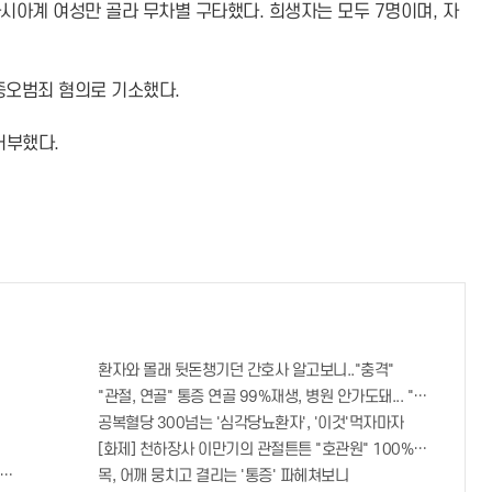
아시아계 여성만 골라 무차별 구타했다. 희생자는 모두 7명이며, 자
증오범죄 혐의로 기소했다.
거부했다.
환자와 몰래 뒷돈챙기던 간호사 알고보니.."충격"
"관절, 연골" 통증 연골 99%재생, 병원 안가도돼... "충격"
공복혈당 300넘는 '심각당뇨환자', '이것'먹자마자
[화제] 천하장사 이만기의 관절튼튼 "호관원" 100%당첨 혜택 난
면 비추면 번호 보인다!?"
목, 어깨 뭉치고 결리는 '통증' 파헤쳐보니