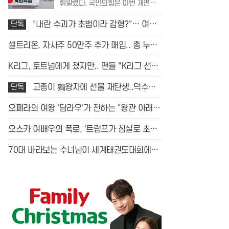
휘말렸다. 국민의힘은 이번 개편안
세액공제 폐지 등 민생과 직결된 항
이 공정과세라는 허울을 썼을 뿐, 실
목들이
상은 국민의 재산을 무분별하게 뺏
단독
"내란 수괴가 초범이라 감형?"… 여권,
어가는 조세 강탈에 불과하다며 강
사법부와 '전면전' 선포
력한 비판의 목소리를 높였다. 특히
셀트리온, 자사주 50만주 추가 매입.. 총 누적
부동산 보유세 인상과 저출생 대응
2500억
세액공제 폐지 등 민생과 직결된 항
K리그, 토트넘에게 졌지만.. 팬들 "K리그 선수
목들이
의 매력 알게 됐다"
단독
고종이 獨왕자에 선물 재탄생..덕수궁
전시
오페라의 여왕 '담라우'가 전하는 "왕관 아래
영혼과 아픔"
오스카 여배우의 폭로, '트럼프가 침실로 초대
했다'...27년 만에 밝혀진 충격 스캔들
70대 바라보는 수녀님이 세계태권도대회에서
'금메달'
리나!!